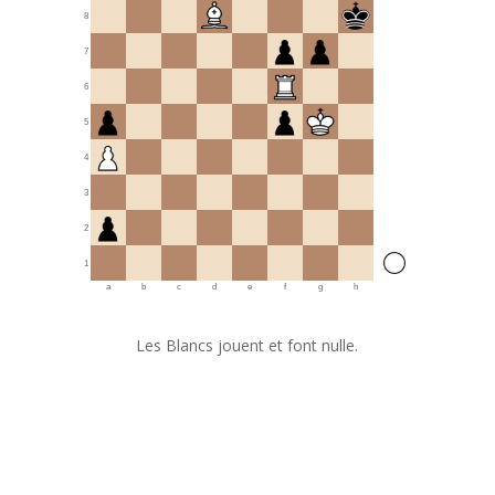
8
7
6
5
4
3
2
1
a
b
c
d
e
f
g
h
Les Blancs jouent et font nulle.