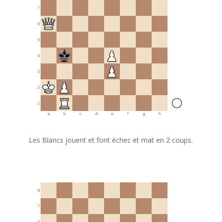
7
6
5
4
3
2
1
a
b
c
d
e
f
g
h
Les Blancs jouent et font échec et mat en 2 coups.
8
7