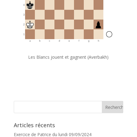
4
3
2
1
a
b
c
d
e
f
g
h
Les Blancs jouent et gagnent (Averbakh)
Articles récents
Exercice de Patrice du lundi 09/09/2024