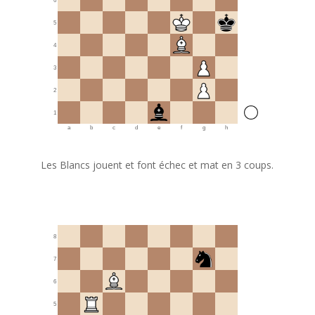
6
5
4
3
2
1
a
b
c
d
e
f
g
h
Les Blancs jouent et font échec et mat en 3 coups.
8
7
6
5