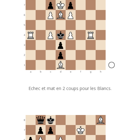
7
6
5
4
3
2
1
a
b
c
d
e
f
g
h
Echec et mat en 2 coups pour les Blancs.
8
7