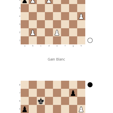
6
5
4
3
2
1
a
b
c
d
e
f
g
h
Gain Blanc
8
7
6
5