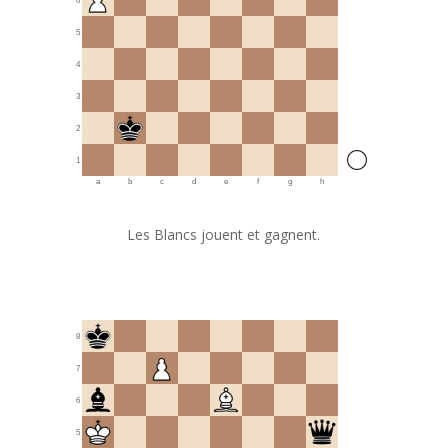
6
5
4
3
2
1
a
b
c
d
e
f
g
h
Les Blancs jouent et gagnent.
8
7
6
5