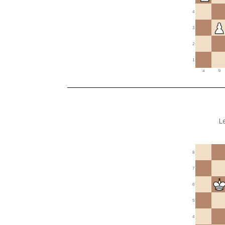
4
3
2
1
a
b
L
8
7
6
5
4