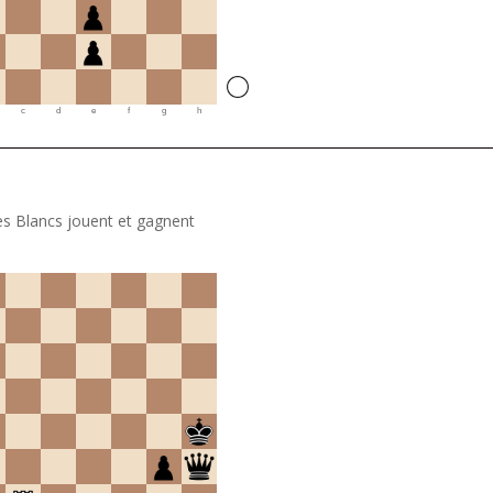
c
d
e
f
g
h
es Blancs jouent et gagnent