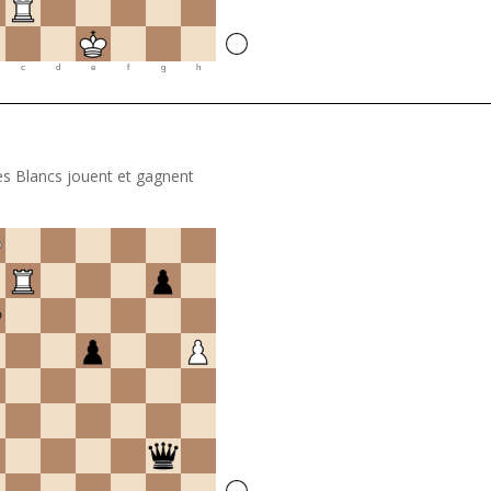
c
d
e
f
g
h
es Blancs jouent et gagnent