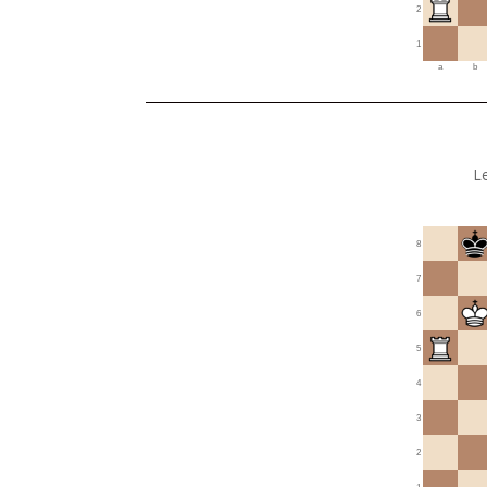
2
1
a
b
L
8
7
6
5
4
3
2
1