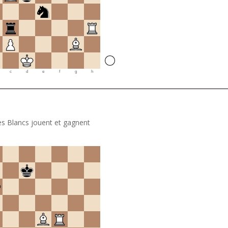
c
d
e
f
g
h
es Blancs jouent et gagnent