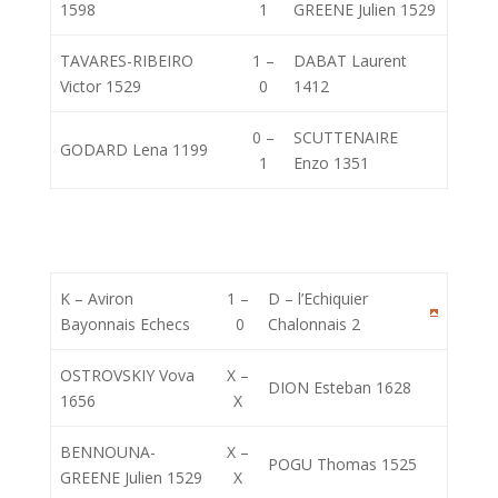
1598
1
GREENE Julien 1529
TAVARES-RIBEIRO
1 –
DABAT Laurent
Victor 1529
0
1412
0 –
SCUTTENAIRE
GODARD Lena 1199
1
Enzo 1351
K – Aviron
1 –
D – l’Echiquier
Bayonnais Echecs
0
Chalonnais 2
OSTROVSKIY Vova
X –
DION Esteban 1628
1656
X
BENNOUNA-
X –
POGU Thomas 1525
GREENE Julien 1529
X