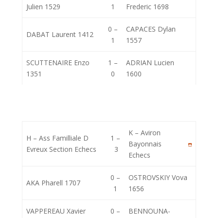
Julien 1529
1
Frederic 1698
0 –
CAPACES Dylan
DABAT Laurent 1412
1
1557
SCUTTENAIRE Enzo
1 –
ADRIAN Lucien
1351
0
1600
K – Aviron
H – Ass Familliale D
1 –
Bayonnais
Evreux Section Echecs
3
Echecs
0 –
OSTROVSKIY Vova
AKA Pharell 1707
1
1656
VAPPEREAU Xavier
0 –
BENNOUNA-