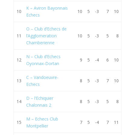
K – Aviron Bayonnais
10
10
5
-3
7
10
Echecs
O – Club d’Echecs de
11
l’Agglomeration
10
5
-3
5
8
Chamberienne
N – Club d’Echecs
12
9
5
-4
6
10
Oyonnax-Dortan
C – Vandoeuvre-
13
8
5
-3
7
10
Echecs
D – l’Echiquier
14
8
5
-3
5
8
Chalonnais 2
M – Echecs Club
15
7
5
-4
7
11
Montpellier