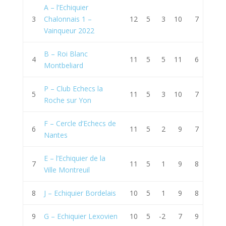
A – l’Echiquier
3
Chalonnais 1 –
12
5
3
10
7
Vainqueur 2022
B – Roi Blanc
4
11
5
5
11
6
Montbeliard
P – Club Echecs la
5
11
5
3
10
7
Roche sur Yon
F – Cercle d’Echecs de
6
11
5
2
9
7
Nantes
E – l’Echiquier de la
7
11
5
1
9
8
Ville Montreuil
8
J – Echiquier Bordelais
10
5
1
9
8
9
G – Echiquier Lexovien
10
5
-2
7
9