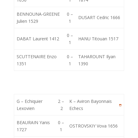
BENNOUNA-GREENE
0 –
DUSART Cedric 1666
Julien 1529
1
0 –
DABAT Laurent 1412
HANU Titouan 1517
1
SCUTTENAIRE Enzo
0 –
TAHAROUNT Ilyan
1351
1
1390
G – Echiquier
2 –
K – Aviron Bayonnais
Lexovien
2
Echecs
BEAURAIN Yanis
0 –
OSTROVSKIY Vova 1656
1727
1