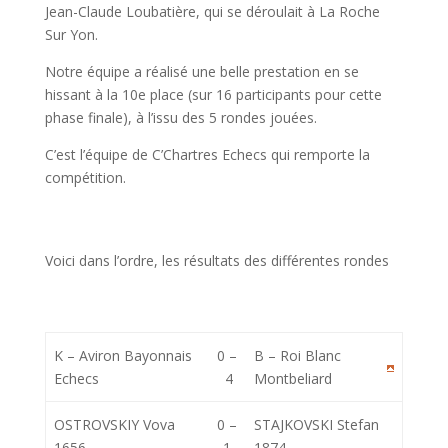
Jean-Claude Loubatière, qui se déroulait à La Roche
Sur Yon.
Notre équipe a réalisé une belle prestation en se
hissant à la 10e place (sur 16 participants pour cette
phase finale), à l’issu des 5 rondes jouées.
C’est l’équipe de C’Chartres Echecs qui remporte la
compétition.
Voici dans l’ordre, les résultats des différentes rondes
K – Aviron Bayonnais
0 –
B – Roi Blanc
Echecs
4
Montbeliard
OSTROVSKIY Vova
0 –
STAJKOVSKI Stefan
1656
1
1874