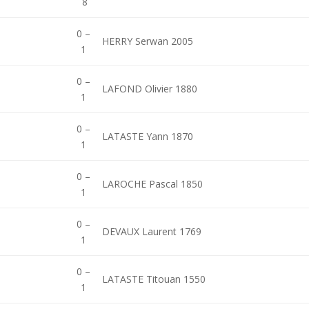
8
0 –
HERRY Serwan 2005
1
0 –
LAFOND Olivier 1880
1
0 –
LATASTE Yann 1870
1
0 –
LAROCHE Pascal 1850
1
0 –
DEVAUX Laurent 1769
1
0 –
LATASTE Titouan 1550
1