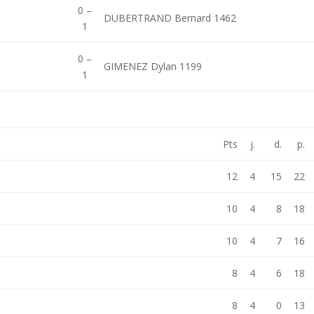
0 –
DUBERTRAND Bernard 1462
1
0 –
GIMENEZ Dylan 1199
1
Pts
j.
d.
p.
12
4
15
22
10
4
8
18
10
4
7
16
8
4
6
18
8
4
0
13