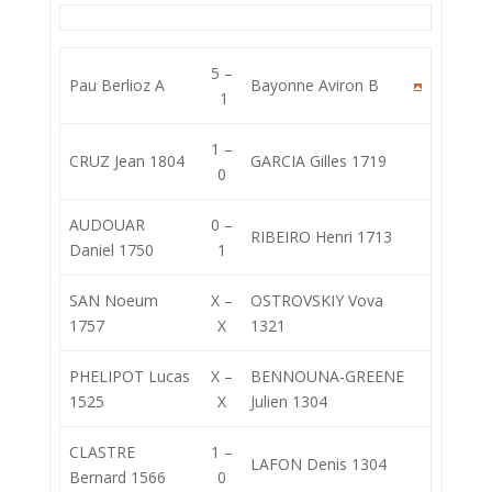
5 –
Pau Berlioz A
Bayonne Aviron B
1
1 –
CRUZ Jean 1804
GARCIA Gilles 1719
0
AUDOUAR
0 –
RIBEIRO Henri 1713
Daniel 1750
1
SAN Noeum
X –
OSTROVSKIY Vova
1757
X
1321
PHELIPOT Lucas
X –
BENNOUNA-GREENE
1525
X
Julien 1304
CLASTRE
1 –
LAFON Denis 1304
Bernard 1566
0