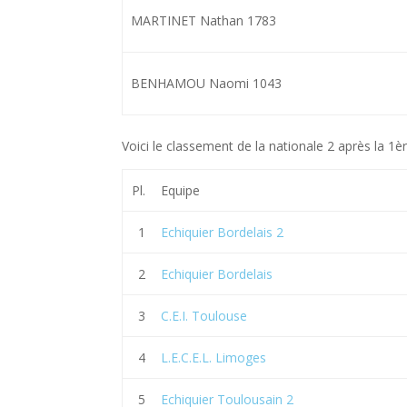
MARTINET Nathan 1783
BENHAMOU Naomi 1043
Voici le classement de la nationale 2 après la 1è
Pl.
Equipe
1
Echiquier Bordelais 2
2
Echiquier Bordelais
3
C.E.I. Toulouse
4
L.E.C.E.L. Limoges
5
Echiquier Toulousain 2