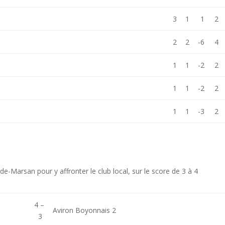
3
1
1
2
2
2
-6
4
1
1
-2
2
1
1
-2
2
1
1
-3
2
e-Marsan pour y affronter le club local, sur le score de 3 à 4
4 –
Aviron Boyonnais 2
3