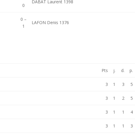
DABAT Laurent 1398
0
0 –
LAFON Denis 1376
1
Pts
j.
d.
p.
3
1
3
5
3
1
2
5
3
1
1
4
3
1
1
3