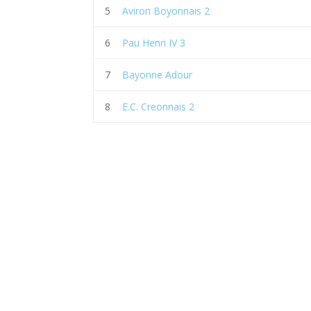
5
Aviron Boyonnais 2
6
Pau Henri IV 3
7
Bayonne Adour
8
E.C. Creonnais 2