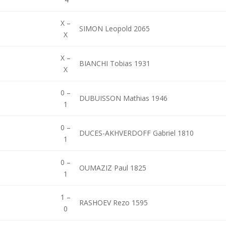
X –
SIMON Leopold 2065
X
X –
BIANCHI Tobias 1931
X
0 –
DUBUISSON Mathias 1946
1
0 –
DUCES-AKHVERDOFF Gabriel 1810
1
0 –
OUMAZIZ Paul 1825
1
1 –
RASHOEV Rezo 1595
0