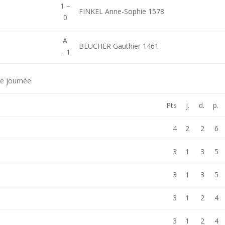
1 –
FINKEL Anne-Sophie 1578
0
A
BEUCHER Gauthier 1461
– 1
re journée.
Pts
j.
d.
p.
4
2
2
6
3
1
3
5
3
1
3
5
3
1
2
4
3
1
2
4