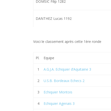
DOMSIC Filip 1282
DANTHEZ Lucas 1192
Voici le classement après cette 1ère ronde
Pl.
Equipe
1
A.G.J.A. Echiquier d’Aquitaine 3
2
U.S.B. Bordeaux Echecs 2
3
Echiquier Montois
4
Echiquier Agenais 3