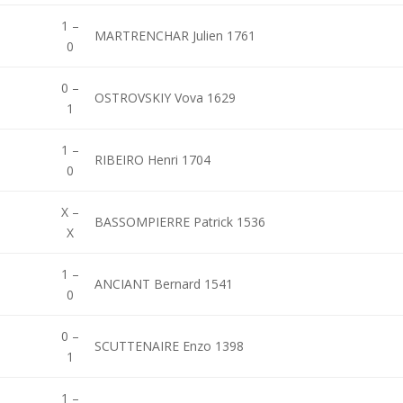
1 –
MARTRENCHAR Julien 1761
0
0 –
OSTROVSKIY Vova 1629
1
1 –
RIBEIRO Henri 1704
0
X –
BASSOMPIERRE Patrick 1536
X
1 –
ANCIANT Bernard 1541
0
0 –
SCUTTENAIRE Enzo 1398
1
1 –