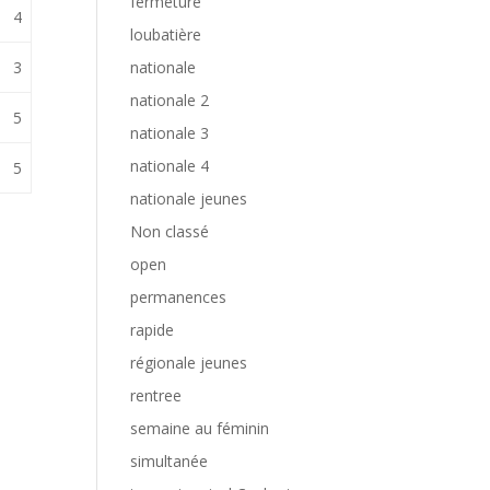
fermeture
4
loubatière
nationale
3
nationale 2
5
nationale 3
nationale 4
5
nationale jeunes
Non classé
open
permanences
rapide
régionale jeunes
rentree
semaine au féminin
simultanée