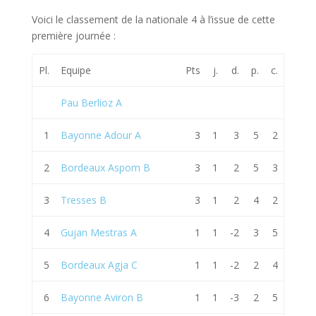
Voici le classement de la nationale 4 à l’issue de cette
première journée :
Pl.
Equipe
Pts
j.
d.
p.
c.
Pau Berlioz A
1
Bayonne Adour A
3
1
3
5
2
2
Bordeaux Aspom B
3
1
2
5
3
3
Tresses B
3
1
2
4
2
4
Gujan Mestras A
1
1
-2
3
5
5
Bordeaux Agja C
1
1
-2
2
4
6
Bayonne Aviron B
1
1
-3
2
5