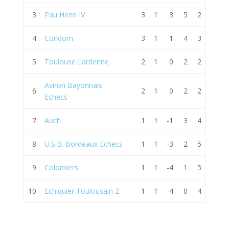
3
Pau Henri IV
3
1
3
5
2
4
Condom
3
1
1
4
3
5
Toulouse Lardenne
2
1
0
2
2
Aviron Bayonnais
6
2
1
0
2
2
Echecs
7
Auch
1
1
-1
3
4
8
U.S.B. Bordeaux Echecs
1
1
-3
2
5
9
Colomiers
1
1
-4
1
5
10
Echiquier Toulousain 2
1
1
-4
0
4