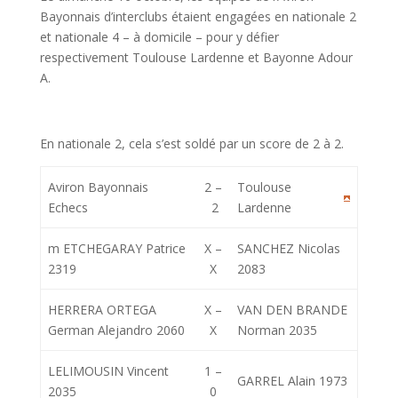
Bayonnais d’interclubs étaient engagées en nationale 2
et nationale 4 – à domicile – pour y défier
respectivement Toulouse Lardenne et Bayonne Adour
A.
En nationale 2, cela s’est soldé par un score de 2 à 2.
Aviron Bayonnais
2 –
Toulouse
Echecs
2
Lardenne
m ETCHEGARAY Patrice
X –
SANCHEZ Nicolas
2319
X
2083
HERRERA ORTEGA
X –
VAN DEN BRANDE
German Alejandro 2060
X
Norman 2035
LELIMOUSIN Vincent
1 –
GARREL Alain 1973
2035
0