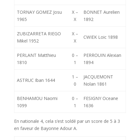
TORNAY GOMEZ Josu
X –
BONNET Aurelien
1965
X
1892
ZUBIZARRETA RIEGO
X –
CWIEK Loic 1898
Mikel 1952
X
PERLANT Matthieu
0 –
PERROUIN Alexian
1810
1
1894
1 –
JACQUEMONT
ASTRUC Iban 1644
0
Nolan 1861
BENHAMOU Naomi
0 –
FESIGNY Oceane
1099
1
1636
En nationale 4, cela s’est soldé par un score de 5 à 3
en faveur de Bayonne Adour A.