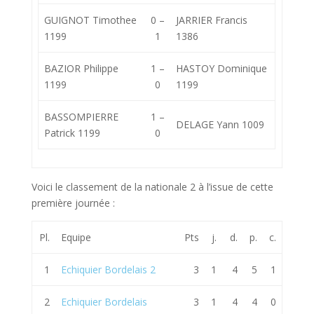
GUIGNOT Timothee
0 –
JARRIER Francis
1199
1
1386
BAZIOR Philippe
1 –
HASTOY Dominique
1199
0
1199
BASSOMPIERRE
1 –
DELAGE Yann 1009
Patrick 1199
0
Voici le classement de la nationale 2 à l’issue de cette
première journée :
Pl.
Equipe
Pts
j.
d.
p.
c.
1
Echiquier Bordelais 2
3
1
4
5
1
2
Echiquier Bordelais
3
1
4
4
0