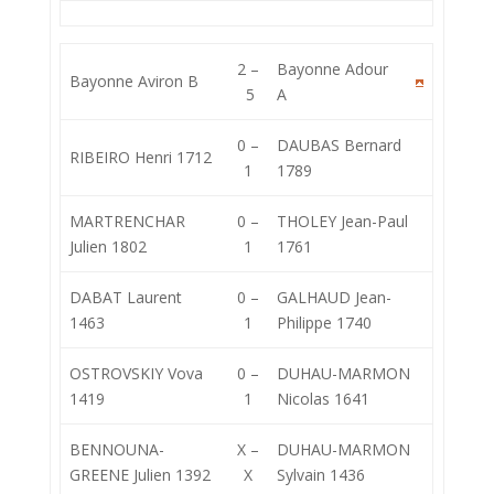
2 –
Bayonne Adour
Bayonne Aviron B
5
A
0 –
DAUBAS Bernard
RIBEIRO Henri 1712
1
1789
MARTRENCHAR
0 –
THOLEY Jean-Paul
Julien 1802
1
1761
DABAT Laurent
0 –
GALHAUD Jean-
1463
1
Philippe 1740
OSTROVSKIY Vova
0 –
DUHAU-MARMON
1419
1
Nicolas 1641
BENNOUNA-
X –
DUHAU-MARMON
GREENE Julien 1392
X
Sylvain 1436